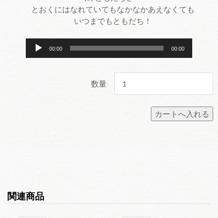
とおくにはなれていてもなかなかあえなくても
ー
いつまでもともだち！
ヤ
ー
音
00:00
00:00
声
プ
レ
数量
ー
ヤ
ー
関連商品