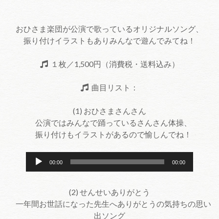
おひさま楽団が公演で歌っているオリジナルソング、
振り付けイラストもありみんなで遊んでみてね！
１枚／1,500円（消費税・送料込み）
曲目リスト：
(1) おひさまさんさん
公演ではみんなで踊っているさんさん体操、
振り付けもイラストがあるので愉しんでね！
音
00:00
00:00
声
プ
(2) せんせいありがとう
レ
一年間お世話になった先生へありがとうの気持ちの思い
ー
出ソング
ヤ