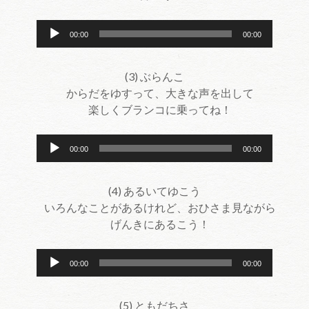
ー
音
00:00
00:00
声
プ
(3) ぶらんこ
レ
からだをゆすって、大きな声を出して
ー
楽しくブランコに乗ってね！
ヤ
ー
音
00:00
00:00
声
プ
(4) あるいてゆこう
レ
いろんなことがあるけれど、おひさま見ながら
ー
げんきにあるこう！
ヤ
ー
音
00:00
00:00
声
プ
(5) ともだちさ
レ