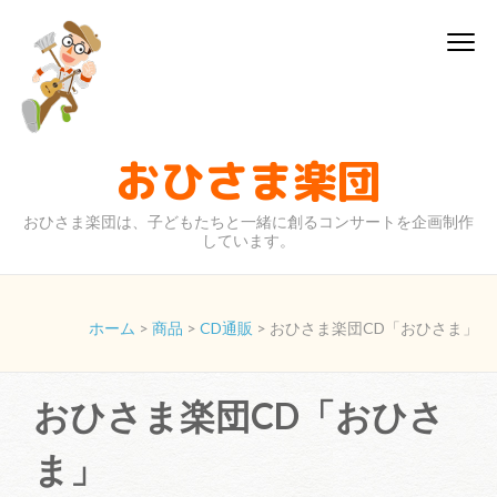
コ
ン
テ
ン
ツ
へ
おひさま楽団
ス
キ
おひさま楽団は、子どもたちと一緒に創るコンサートを企画制作
ッ
しています。
プ
(Enter
を
ホーム
>
商品
>
CD通販
>
おひさま楽団CD「おひさま」
押
す)
おひさま楽団CD「おひさ
ま」