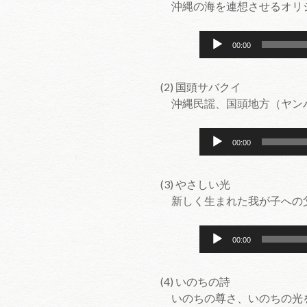
沖縄の海を連想させるオリ
音
00:00
声
プ
(2) 国頭サバクイ
レ
沖縄民謡、国頭地方（ヤン
ー
ヤ
音
ー
00:00
声
プ
(3) やさしい光
レ
新しく生まれた我が子への
ー
ヤ
音
ー
00:00
声
プ
(4) いのちの詩
レ
いのちの尊さ、いのちの光
ー