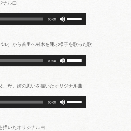
ジナル曲
ボ
00:00
リ
ュ
ー
バル）から首里へ材木を運ぶ様子を歌った歌
ム
調
ボ
節
00:00
リ
に
ュ
は
ー
上
父、母、姉の思いを描いたオリジナル曲
ム
下
調
矢
ボ
節
印
00:00
リ
に
キ
ュ
は
ー
ー
上
を
を描いたオリジナル曲
ム
下
使