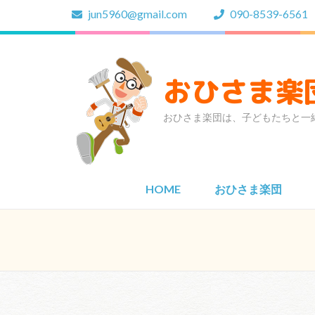
コ
jun5960@gmail.com
090-8539-6561
ン
テ
ン
ツ
おひさま楽
へ
ス
おひさま楽団は、子どもたちと一
キ
ッ
プ
(Enter
HOME
おひさま楽団
を
押
す)