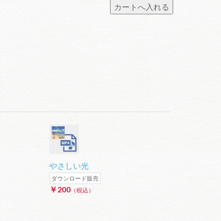
節
印
て
に
キ
く
は
ー
だ
上
を
さ
下
使
い。
矢
っ
印
て
キ
く
ー
だ
を
さ
使
い。
っ
て
く
やさしい光
だ
ダウンロード販売
さ
￥200
（税込）
い。