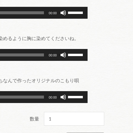
調
矢
っ
ボ
節
印
て
00:00
リ
に
キ
く
ュ
は
ー
だ
ー
上
を
さ
染めるように胸に染めてくださいね。
ム
下
使
い。
調
矢
っ
ボ
節
印
て
00:00
リ
に
キ
く
ュ
は
ー
だ
ー
上
を
さ
ちなんで作ったオリジナルのこもり唄
ム
下
使
い。
調
矢
っ
ボ
節
印
て
00:00
リ
に
キ
く
ュ
は
ー
だ
ー
上
を
さ
数量
ム
下
使
い。
調
矢
っ