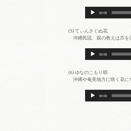
ヤ
音
ー
00:00
声
プ
(5) てぃんさぐぬ花
レ
沖縄民謡、親の教えは爪を
ー
ヤ
音
ー
00:00
声
プ
(6) ゆなのこもり唄
レ
沖縄や奄美地方に咲く花に
ー
ヤ
音
ー
00:00
声
プ
レ
ー
ヤ