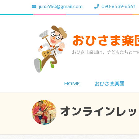
コ
jun5960@gmail.com
090-8539-6561
ン
テ
ン
ツ
おひさま楽
へ
ス
おひさま楽団は、子どもたちと一
キ
ッ
プ
(Enter
HOME
おひさま楽団
を
押
す)
オンラインレッ