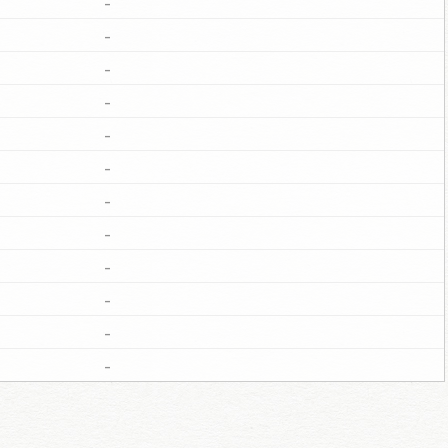
-
-
-
-
-
-
-
-
-
-
-
-